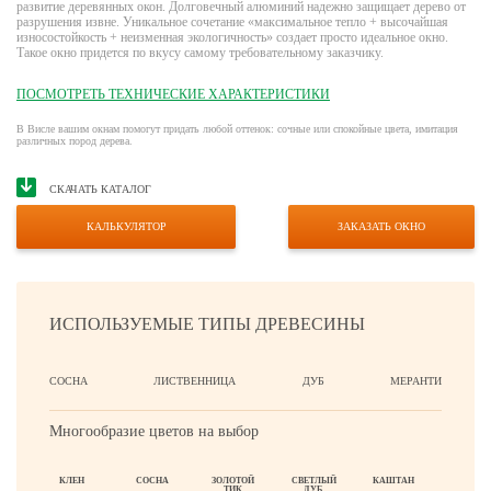
развитие деревянных окон. Долговечный алюминий надежно защищает дерево от
разрушения извне. Уникальное сочетание «максимальное тепло + высочайшая
износостойкость + неизменная экологичность» создает просто идеальное окно.
Такое окно придется по вкусу самому требовательному заказчику.
ПОСМОТРЕТЬ ТЕХНИЧЕСКИЕ ХАРАКТЕРИСТИКИ
В Висле вашим окнам помогут придать любой оттенок: сочные или спокойные цвета, имитация
различных пород дерева.
СКАЧАТЬ КАТАЛОГ
КАЛЬКУЛЯТОР
ЗАКАЗАТЬ ОКНО
ИСПОЛЬЗУЕМЫЕ ТИПЫ ДРЕВЕСИНЫ
СОСНА
ЛИСТВЕННИЦА
ДУБ
МЕРАНТИ
Многообразие цветов на выбор
КЛЕН
СОСНА
ЗОЛОТОЙ
СВЕТЛЫЙ
КАШТАН
ТИК
ДУБ