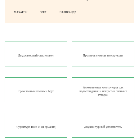
МАХАГОН
ОРЕХ
ПАЛИСАНДР
Двухкамерный стеклопакет
Противовзломная конструкция
Алюминиевая конструкция для
Трехслойный клееный брус
водоотведения и покрытия оконных
створок
Фурнитура Roto NT(Германия)
Двухконтурный уплотнитель