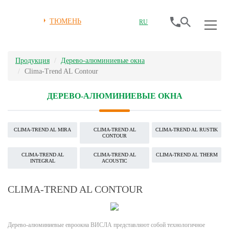
ТЮМЕНЬ
RU
Продукция
Дерево-алюминиевые окна
Clima-Trend AL Contour
ДЕРЕВО-АЛЮМИНИЕВЫЕ ОКНА
CLIMA-TREND AL MIRA
CLIMA-TREND AL
CLIMA-TREND AL RUSTIK
CONTOUR
CLIMA-TREND AL
CLIMA-TREND AL
CLIMA-TREND AL THERM
INTEGRAL
ACOUSTIC
CLIMA-TREND AL CONTOUR
Дерево-алюминиевые евроокна ВИСЛА представляют собой технологичное