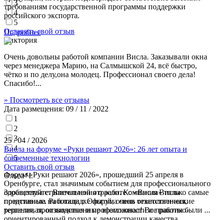
3
требованиям государственной программы поддержки
4
российского экспорта.
5
Оставить свой отзыв
Подробнее
Виктория
Очень довольны работой компании Висла. Заказывали окна
через менеджера Марию, на Салмышской 24, всё быстро,
чётко и по делу,она молодец. Профессионал своего дела!
Спасибо!...
» Посмотреть все отзывы
Дата размещения:
09 / 11 / 2022
1
2
3
25 / 04 / 2026
4
Висла на форуме «Руки решают 2026»: 26 лет опыта и
современные технологии
5
Оставить свой отзыв
Форум «Руки решают 2026», прошедший 25 апреля в
Ольга Ч.
Оренбурге, стал значимым событием для профессионального
сообщества строительной отрасли. Компания Висла
Здравствуйте. Впечатления о работе с «Висла» только самые
представила на площадке форума свои технологические
позитивные. Работали с Ольгой, очень ответственная,
решения, производственные возможности и практико-
терпеливая, отзывчивая и профессионал! Все работы были ...
ориентированный подход к демонстрации качества