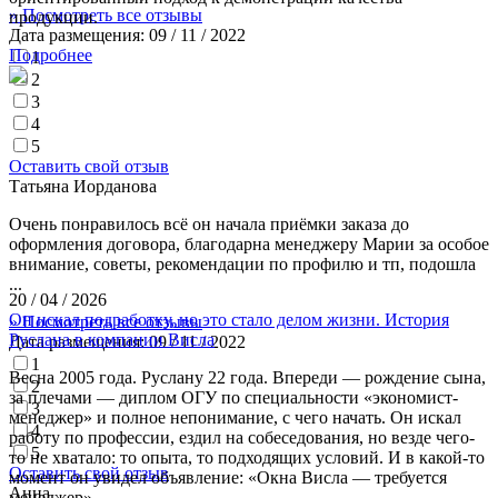
» Посмотреть все отзывы
продукции.
Дата размещения:
09 / 11 / 2022
Подробнее
1
2
3
4
5
Оставить свой отзыв
Татьяна Иорданова
Очень понравилось всё он начала приёмки заказа до
оформления договора, благодарна менеджеру Марии за особое
внимание, советы, рекомендации по профилю и тп, подошла
...
20 / 04 / 2026
Он искал подработку, но это стало делом жизни. История
» Посмотреть все отзывы
Руслана в компании Висла
Дата размещения:
09 / 11 / 2022
1
Весна 2005 года. Руслану 22 года. Впереди — рождение сына,
2
за плечами — диплом ОГУ по специальности «экономист-
3
менеджер» и полное непонимание, с чего начать. Он искал
4
работу по профессии, ездил на собеседования, но везде чего-
5
то не хватало: то опыта, то подходящих условий. И в какой-то
Оставить свой отзыв
момент он увидел объявление: «Окна Висла — требуется
Анна
менеджер».