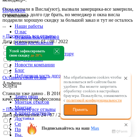
Окна купили в Висла(уют), вызвали замерщика-все замерили,
Подробнее
сомневались долго где брать, но менеджер и окна висла
О компании
подарили хорошую скидку за большой заказ и тут не осталось
...
Наши работы
О нас
» Посмотреть все отзывы
Отзывы покупателей
Дата размещения:
01 / 08 / 2022
Наши достижения
1
Вакансии
Успей зафиксировать
Написать письмо директору
2
свою скидку
до 20%
Видеоролики
3
Новости компании
4
Блог
5
Публичная часть договора
Мы обрабатываем cookies чтобы
Оставить свой отзыв
пользоваться веб-сайтом было
Альфина
Услуги
удобнее. Вы можете запретить
обработку сookies в настройках
Ставили уже давно . В 2016 ом. Проверены временем . Все
браузера. Пожалуйста, ознакомитесь
Замер окон
качественно и профессионально!
с
политикой конфиденциальности
Монтаж откосов
Монтаж
» Посмотреть все отзывы
Принять
Климат-контроль
Дата размещения:
24 / 07 / 2022
Доставка
1
Сервиc
2
Подписывайтесь на наш
Max
Проектирование
3
Вывоз мусора