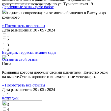
консультацией к менеджерам по ул. Туркестанская 19.
Деревянные окна - фото работ
Менеджеры сопровождали от моего обращения в Вислу и до
конечного ...
» Посмотреть все отзывы
Дата размещения:
30 / 05 / 2024
1
2
3
4
Веранды, террасы, зимние сады
5
Оставить свой отзыв
Нина
Компания которая дорожит своими клиентами. Качество окон
на высоте.Очень хорошие и внимательные менеджеры.
» Посмотреть все отзывы
Дата размещения:
29 / 05 / 2024
1
Коттеджи
2
3
4