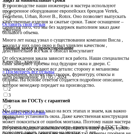
Заказ за минимальные сроки
2
В производстве наши инженеры и мастера используют
3
проверенное оборудование европейских брендов Vertek,
4
Federhenn, Urban, Rover B., Rotox. Оно позволяет выпускать
5
качественные изделия за сжатые сроки. Такое оснащение –
Оставить свой отзыв
гарантия того, что мы без задержек выполним заказ даже
Дмитрий
большого объема.
Много лет назад узнал о существовании компании Висла ,
заказал у них одно окно и был удивлен качеством ,
Точный замер и проектирование
действительно все как и описал консультант
От обсуждения заказа зависит вся работа. Наши специалисты
Качество , красота ...
сами замеряют проемы под будущие окна и двери. С
заказчиком обсуждают все детали: сторону и механизмы
» Посмотреть все отзывы
открывания, количество створок, фурнитуру, откосы и
Дата размещения:
18 / 05 / 2024
отливы. На основе ответов создается подробное описание,
1
которое менеджер передает на производство.
2
3
Монтаж по ГОСТу с гарантией
4
5
Мы отвечаем за ваш заказ на всех этапах и знаем, как важно
Оставить свой отзыв
правильно установить окна. Даже качественная конструкция
Ирина
может покоситься от ошибок монтажа. Поэтому наши мастера
работают по последовательности, прописанной в ГОСТ. Это
По рекомендации знакомых обратились в вашу фирму, нужно
позволяет давать гарантию на монтаж – 5 лет.
было установить окна в частный дом, т.к. размеры проёмов не