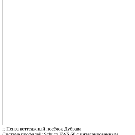
г. Пенза коттеджный посёлок Дубрава
Система профилей: Schuco FWS 60 с интегрированным