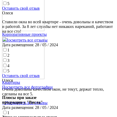
5
Оставить свой отзыв
Олеся
Ставили окна во всей квартире - очень довольны и качеством
и работой. За 8 лет службы нет никаких нареканий, работают
на все сто!
Корпоративные проекты
» Посмотреть все отзывы
Дата размещения:
28 / 05 / 2024
1
2
3
4
5
Оставить свой отзыв
Олеся
Квартиры
Посмотреть все фотографии
Очень довольны качеством окон, не текут, держат тепло,
сделаны на все 5.
Плюсы при заказе
продукции у "Висла"
» Посмотреть все отзывы
Дата размещения:
28 / 05 / 2024
1