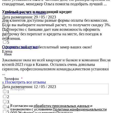
стандартные, менеджер Ольга помогла подобрать лучший ...
Удобный расчет и подходящий кредит
» Посмотреть все отзывы
Дата размещения:
29 / 05 / 2023
Для клиентов доступны разные формы оплаты без комиссии.
1
Если вы выбираете наличный расчет, то получаете скидку 3%.
2
Партнерство с банками дает нам возможность оформить
3
рассрочку без переплат и кредиты на месте, без поездок в
4
отделения.
5
Оставить свой отзыв
Оформите заявку на бесплатный замер ваших окон!
Елена
Имя
Заказывали окна во всей квартире и балкон в компании Висла
весной 2023 года в Казани. Остались очень довольны
сервисом, профессионализмом команды,качеством установки
...
Телефон
» Посмотреть все отзывы
Дата размещения:
12 / 05 / 2023
1
2
3
Я согласен на
обработку персональных данных
и
4
ознакомлен с условиями
Политики конфиденциальности
5
ООО "Куформ" и условиями
Политики