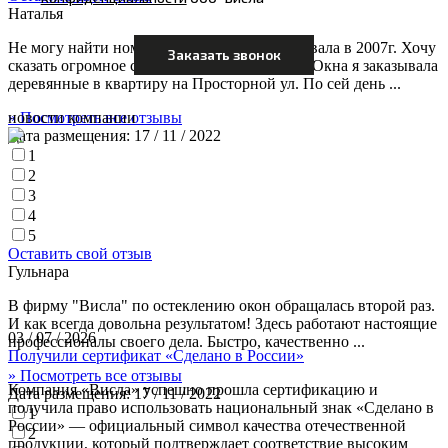
Наталья
Не могу найти номер договора свой, заказывала в 2007г. Хочу
сказать огромное спасибо вашей компании. Окна я заказывала
деревянные в квартиру на Просторной ул. По сей день ...
новости компании
» Посмотреть все отзывы
Дата размещения:
17 / 11 / 2022
1
2
3
4
5
Оставить свой отзыв
Гульнара
В фирму "Висла" по остеклению окон обращалась второй раз.
И как всегда довольна результатом! Здесь работают настоящие
03 / 07 / 2026
профессионалы своего дела. Быстро, качественно ...
Получили сертификат «Сделано в России»
» Посмотреть все отзывы
Компания «Висла» успешно прошла сертификацию и
Дата размещения:
17 / 11 / 2022
получила право использовать национальный знак «Сделано в
1
России» — официальный символ качества отечественной
2
продукции, который подтверждает соответствие высоким