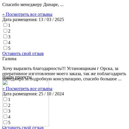
Спасибо менеджеру Динаре, ...
» Посмотреть все отзывы
Дата размещения:
13 / 03 / 2025
1
2
3
4
5
Оставить свой отзыв
Галина
Хочу выразить благодарность!!! Установщикам г Орска, за
оперативное изготовление моего заказа, так же поблагодарить
Наши проекты
менеджера за подробную консультацию, спасибо большое ...
» Посмотреть все отзывы
Дата размещения:
25 / 10 / 2024
1
2
3
4
5
Оставить свой отзыв