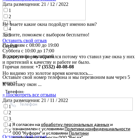
Дата размещения:
21 / 12 / 2022
1
2
3
Не знаете какие окна подойдут именно вам?
4
Звоните, поможем с выбором бесплатно!
5
Оставить свой отзыв
По будням с 08:00 до 19:00
Сергей
Суббота с 10:00 до 17:00
Воскресенье - выходной
В данную фирму обратился потому что ставил уже окна у них
и притензий к качеству и работе не было.
Горячая линия:
+7 (3532) 40-08-08
Но видимо это золотое время кончилось....
Оставьте свой номер телефона и мы перезвоним вам через 5
минут!
К монтажу окон ...
Телефон:
» Посмотреть все отзывы
Дата размещения:
21 / 11 / 2022
1
2
3
Я согласен на
обработку персональных данных
и
4
ознакомлен с условиями
Политики конфиденциальности
5
ООО "Куформ" и условиями
Политики
Оставить свой отзыв
конфиденциальности
ООО "Висла"