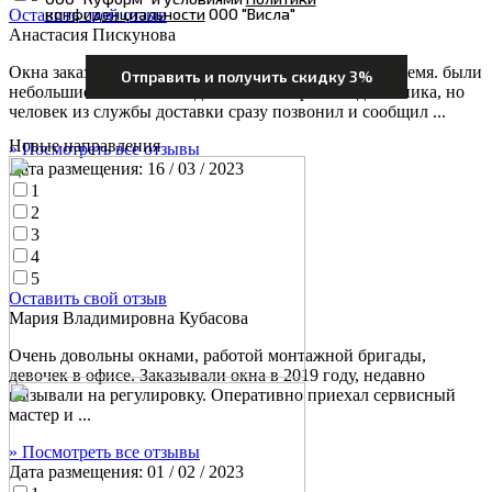
конфиденциальности
ООО "Висла"
Оставить свой отзыв
Анастасия Пискунова
Окна заказывали в первый раз. Заказ выполнен вовремя. были
небольшие сложности в доставкой второго подоконника, но
человек из службы доставки сразу позвонил и сообщил ...
Новые направления
» Посмотреть все отзывы
Дата размещения:
16 / 03 / 2023
1
2
3
4
5
Оставить свой отзыв
Мария Владимировна Кубасова
Очень довольны окнами, работой монтажной бригады,
девочек в офисе. Заказывали окна в 2019 году, недавно
вызывали на регулировку. Оперативно приехал сервисный
мастер и ...
» Посмотреть все отзывы
Дата размещения:
01 / 02 / 2023