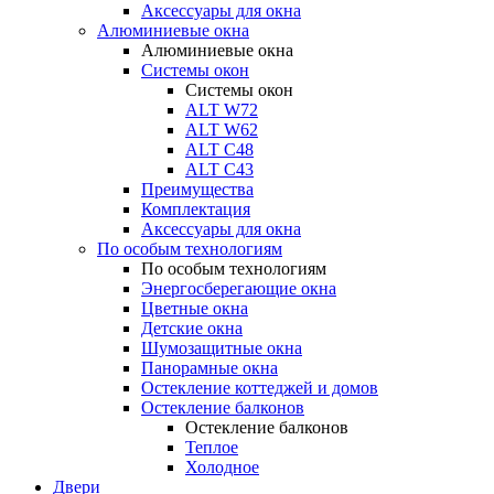
Аксессуары для окна
Алюминиевые окна
Алюминиевые окна
Системы окон
Системы окон
ALT W72
ALT W62
ALT С48
ALT С43
Преимущества
Комплектация
Аксессуары для окна
По особым технологиям
По особым технологиям
Энергосберегающие окна
Цветные окна
Детские окна
Шумозащитные окна
Панорамные окна
Остекление коттеджей и домов
Остекление балконов
Остекление балконов
Теплое
Холодное
Двери